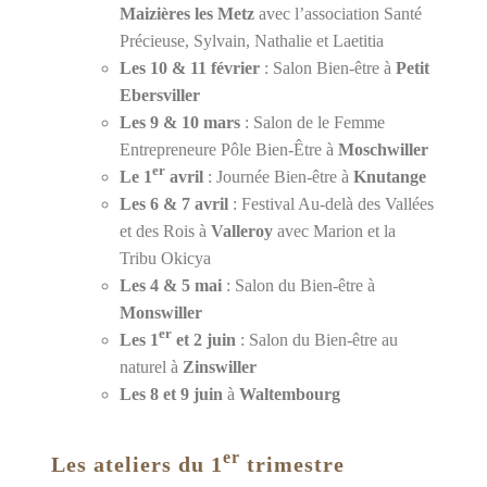
Maizières les Metz
avec l’association Santé
Précieuse, Sylvain, Nathalie et Laetitia
Les 10 & 11 février
: Salon Bien-être à
Petit
Ebersviller
Les 9 & 10 mars
: Salon de le Femme
Entrepreneure Pôle Bien-Être à
Moschwiller
er
Le 1
avril
: Journée Bien-être à
Knutange
Les 6 & 7 avril
: Festival Au-delà des Vallées
et des Rois à
Valleroy
avec Marion et la
Tribu Okicya
Les 4 & 5 mai
: Salon du Bien-être à
Monswiller
er
Les 1
et 2 juin
: Salon du Bien-être au
naturel à
Zinswiller
Les 8 et 9 juin
à
Waltembourg
er
Les ateliers du 1
trimestre