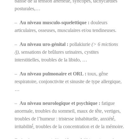
baisse de la tension artérielle, syncopes, tachycardies
posturales,…
–
Au niveau musculo-squelettique :
douleurs
articulaires, osseuses, musculaires et/ou tendineuses.
–
Au niveau uro-génital :
pollakiurie
(> 6 mictions
/j)
, sensations de brûlures urinaires, cystites
interstitielles, troubles de la libido, …
–
Au niveau pulmonaire et ORL :
toux, gêne
respiratoire, conjonctivite et sinusite de type allergique,
…
–
Au niveau neurologique et psychique :
fatigue
anormale, troubles du sommeil, maux de tête, vertiges,
troubles de l’humeur : tristesse inhabituelle, anxiété́,
irritabilité́
,
troubles de la concentration et de la mémoire.