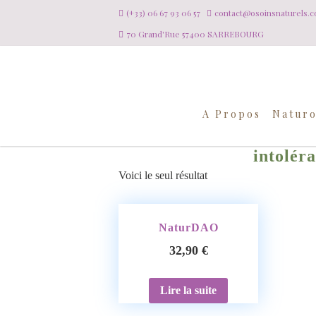
(+33) 06 67 93 06 57
contact@osoinsnaturels.
70 Grand'Rue 57400 SARREBOURG
A Propos
Naturo
intolér
Voici le seul résultat
NaturDAO
32,90
€
Lire la suite